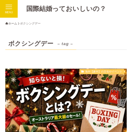
国際結婚っておいしいの？
MENU
ホーム
ボクシングデー
ボクシングデー
– tag –
海外【豪州】の文化やイベント